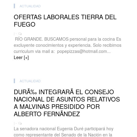
ACTUALIDAD
OFERTAS LABORALES TIERRA DEL
FUEGO
| -
RÍO GRANDE. BUSCAMOS personal para la cocina Es
excluyente conocimientos y experiencia. Solo recibimos
curriculum via mail a: popepizzas@hotmail.com...
Leer [+]
ACTUALIDAD
DURÃ‰ INTEGRARÃ EL CONSEJO
NACIONAL DE ASUNTOS RELATIVOS
A MALVINAS PRESIDIDO POR
ALBERTO FERNÃNDEZ
| -
La senadora nacional Eugenia Duré participará hoy
como representante del Senado de la Nación en la