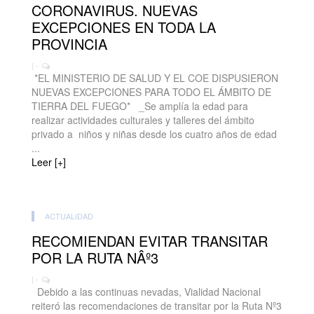
CORONAVIRUS. NUEVAS
EXCEPCIONES EN TODA LA
PROVINCIA
| -
*EL MINISTERIO DE SALUD Y EL COE DISPUSIERON
NUEVAS EXCEPCIONES PARA TODO EL ÁMBITO DE
TIERRA DEL FUEGO* _Se amplía la edad para
realizar actividades culturales y talleres del ámbito
privado a niños y niñas desde los cuatro años de edad
...
Leer [+]
ACTUALIDAD
RECOMIENDAN EVITAR TRANSITAR
POR LA RUTA NÂº3
| -
Debido a las continuas nevadas, Vialidad Nacional
reiteró las recomendaciones de transitar por la Ruta Nº3