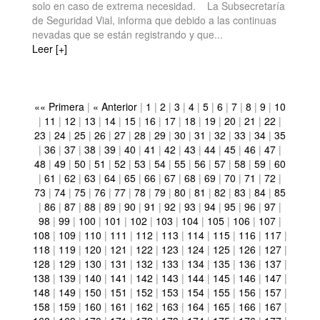
solo en caso de extrema necesidad. La Subsecretaría
de Seguridad Vial, informa que debido a las continuas
nevadas que se están registrando y que...
Leer [+]
«« Primera
|
« Anterior
|
1
|
2
|
3
|
4
|
5
|
6
|
7
|
8
|
9
|
10
|
11
|
12
|
13
|
14
|
15
|
16
|
17
|
18
|
19
|
20
|
21
|
22
|
23
|
24
|
25
|
26
|
27
|
28
|
29
|
30
|
31
|
32
|
33
|
34
|
35
|
36
|
37
|
38
|
39
|
40
|
41
|
42
|
43
|
44
|
45
|
46
|
47
|
48
|
49
|
50
|
51
|
52
|
53
|
54
|
55
|
56
|
57
|
58
|
59
|
60
|
61
|
62
|
63
|
64
|
65
|
66
|
67
|
68
|
69
|
70
|
71
|
72
|
73
|
74
|
75
|
76
|
77
|
78
|
79
|
80
|
81
|
82
|
83
|
84
|
85
|
86
|
87
|
88
|
89
|
90
|
91
|
92
|
93
|
94
|
95
|
96
|
97
|
98
|
99
|
100
|
101
|
102
|
103
|
104
|
105
|
106
|
107
|
108
|
109
|
110
|
111
|
112
|
113
|
114
|
115
|
116
|
117
|
118
|
119
|
120
|
121
|
122
|
123
|
124
|
125
|
126
|
127
|
128
|
129
|
130
|
131
|
132
|
133
|
134
|
135
|
136
|
137
|
138
|
139
|
140
|
141
|
142
|
143
|
144
|
145
|
146
|
147
|
148
|
149
|
150
|
151
|
152
|
153
|
154
|
155
|
156
|
157
|
158
|
159
|
160
|
161
|
162
|
163
|
164
|
165
|
166
|
167
|