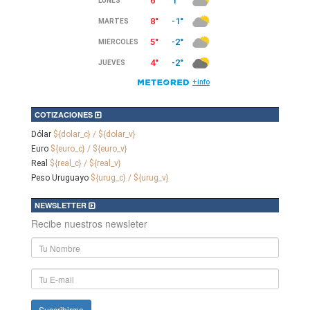
COTIZACIONES
Dólar
${dolar_c} / ${dolar_v}
Euro
${euro_c} / ${euro_v}
Real
${real_c} / ${real_v}
Peso Uruguayo
${urug_c} / ${urug_v}
NEWSLETTER
Recibe nuestros newsleter
Nombre
y
Apellido
E-
mail