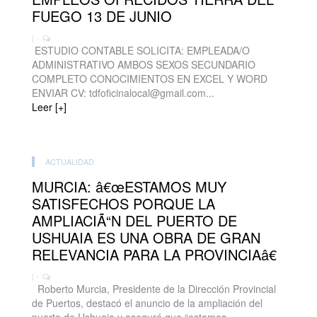
FUEGO 13 DE JUNIO
| -
ESTUDIO CONTABLE SOLICITA: EMPLEADA/O
ADMINISTRATIVO AMBOS SEXOS SECUNDARIO
COMPLETO CONOCIMIENTOS EN EXCEL Y WORD
ENVIAR CV: tdfoficinalocal@gmail.com...
Leer [+]
ACTUALIDAD
MURCIA: â€œESTAMOS MUY
SATISFECHOS PORQUE LA
AMPLIACIÃ“N DEL PUERTO DE
USHUAIA ES UNA OBRA DE GRAN
RELEVANCIA PARA LA PROVINCIAâ€
| -
Roberto Murcia, Presidente de la Dirección Provincial
de Puertos, destacó el anuncio de la ampliación del