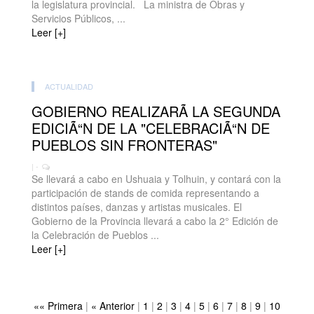
la legislatura provincial. La ministra de Obras y
Servicios Públicos, ...
Leer [+]
ACTUALIDAD
GOBIERNO REALIZARÃ LA SEGUNDA
EDICIÃ“N DE LA "CELEBRACIÃ“N DE
PUEBLOS SIN FRONTERAS"
| -
Se llevará a cabo en Ushuaia y Tolhuin, y contará con la
participación de stands de comida representando a
distintos países, danzas y artistas musicales. El
Gobierno de la Provincia llevará a cabo la 2° Edición de
la Celebración de Pueblos ...
Leer [+]
«« Primera
|
« Anterior
|
1
|
2
|
3
|
4
|
5
|
6
|
7
|
8
|
9
|
10