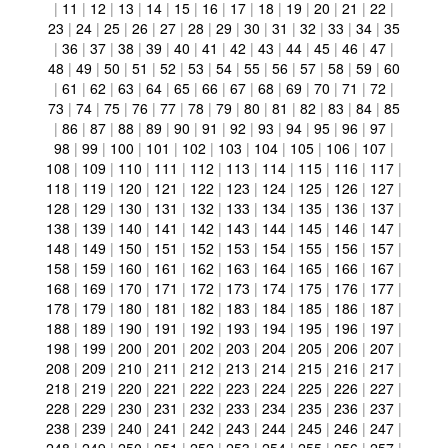
|
11
|
12
|
13
|
14
|
15
|
16
|
17
|
18
|
19
|
20
|
21
|
22
|
23
|
24
|
25
|
26
|
27
|
28
|
29
|
30
|
31
|
32
|
33
|
34
|
35
|
36
|
37
|
38
|
39
|
40
|
41
|
42
|
43
|
44
|
45
|
46
|
47
|
48
|
49
|
50
|
51
|
52
|
53
|
54
|
55
|
56
|
57
|
58
|
59
|
60
|
61
|
62
|
63
|
64
|
65
|
66
|
67
|
68
|
69
|
70
|
71
|
72
|
73
|
74
|
75
|
76
|
77
|
78
|
79
|
80
|
81
|
82
|
83
|
84
|
85
|
86
|
87
|
88
|
89
|
90
|
91
|
92
|
93
|
94
|
95
|
96
|
97
|
98
|
99
|
100
|
101
|
102
|
103
|
104
|
105
|
106
|
107
|
108
|
109
|
110
|
111
|
112
|
113
|
114
|
115
|
116
|
117
|
118
|
119
|
120
|
121
|
122
|
123
|
124
|
125
|
126
|
127
|
128
|
129
|
130
|
131
|
132
|
133
|
134
|
135
|
136
|
137
|
138
|
139
|
140
|
141
|
142
|
143
|
144
|
145
|
146
|
147
|
148
|
149
|
150
|
151
|
152
|
153
|
154
|
155
|
156
|
157
|
158
|
159
|
160
|
161
|
162
|
163
|
164
|
165
|
166
|
167
|
168
|
169
|
170
|
171
|
172
|
173
|
174
|
175
|
176
|
177
|
178
|
179
|
180
|
181
|
182
|
183
|
184
|
185
|
186
|
187
|
188
|
189
|
190
|
191
|
192
|
193
|
194
|
195
|
196
|
197
|
198
|
199
|
200
|
201
|
202
|
203
|
204
|
205
|
206
|
207
|
208
|
209
|
210
|
211
|
212
|
213
|
214
|
215
|
216
|
217
|
218
|
219
|
220
|
221
|
222
|
223
|
224
|
225
|
226
|
227
|
228
|
229
|
230
|
231
|
232
|
233
|
234
|
235
|
236
|
237
|
238
|
239
|
240
|
241
|
242
|
243
|
244
|
245
|
246
|
247
|