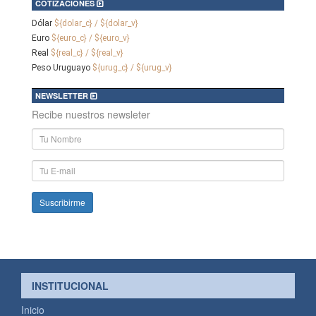
COTIZACIONES
Dólar
${dolar_c} / ${dolar_v}
Euro
${euro_c} / ${euro_v}
Real
${real_c} / ${real_v}
Peso Uruguayo
${urug_c} / ${urug_v}
NEWSLETTER
Recibe nuestros newsleter
Nombre
y
Apellido
E-
mail
INSTITUCIONAL
Inicio