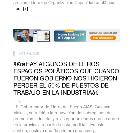
presión Liderazgo Organización Capacidad anal&iacut...
Leer [+]
ACTUALIDAD
â€œHAY ALGUNOS DE OTROS
ESPACIOS POLÃTICOS QUE CUANDO
FUERON GOBIERNO NOS HICIERON
PERDER EL 50% DE PUESTOS DE
TRABAJO EN LA INDUSTRIAâ€
| -
El Gobernador de Tierra del Fuego AIAS, Gustavo
Melella, se refirió a la renovación del subrégimen de
promoción industrial y a las oportunidades que se abren
en la provincia a partir de esta medida. En este
sentido, sostuvo que “lo primero que hay q...