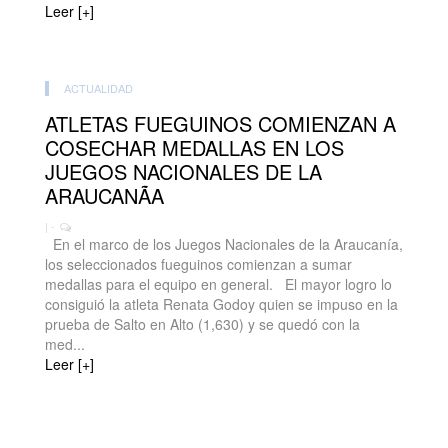
Leer [+]
ACTUALIDAD
ATLETAS FUEGUINOS COMIENZAN A
COSECHAR MEDALLAS EN LOS
JUEGOS NACIONALES DE LA
ARAUCANÃA
| -
En el marco de los Juegos Nacionales de la Araucanía,
los seleccionados fueguinos comienzan a sumar
medallas para el equipo en general. El mayor logro lo
consiguió la atleta Renata Godoy quien se impuso en la
prueba de Salto en Alto (1,630) y se quedó con la
med...
Leer [+]