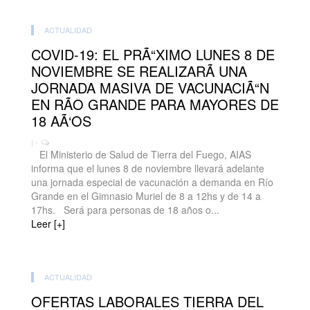
ACTUALIDAD
COVID-19: EL PRÃ“XIMO LUNES 8 DE
NOVIEMBRE SE REALIZARÃ UNA
JORNADA MASIVA DE VACUNACIÃ“N
EN RÃO GRANDE PARA MAYORES DE
18 AÃ‘OS
| -
El Ministerio de Salud de Tierra del Fuego, AIAS
informa que el lunes 8 de noviembre llevará adelante
una jornada especial de vacunación a demanda en Río
Grande en el Gimnasio Muriel de 8 a 12hs y de 14 a
17hs. Será para personas de 18 años o...
Leer [+]
ACTUALIDAD
OFERTAS LABORALES TIERRA DEL