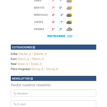
COTIZACIONES
Dólar
${dolar_c} / ${dolar_v}
Euro
${euro_c} / ${euro_v}
Real
${real_c} / ${real_v}
Peso Uruguayo
${urug_c} / ${urug_v}
NEWSLETTER
Recibe nuestros newsleter
Nombre
y
Apellido
E-