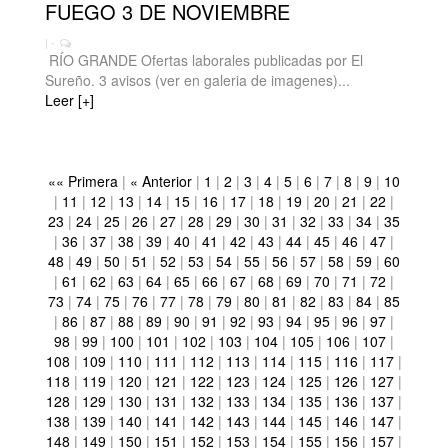
FUEGO 3 DE NOVIEMBRE
| -
RÍO GRANDE Ofertas laborales publicadas por El
Sureño. 3 avisos (ver en galeria de imagenes)...
Leer [+]
«« Primera
|
« Anterior
|
1
|
2
|
3
|
4
|
5
|
6
|
7
|
8
|
9
|
10
|
11
|
12
|
13
|
14
|
15
|
16
|
17
|
18
|
19
|
20
|
21
|
22
|
23
|
24
|
25
|
26
|
27
|
28
|
29
|
30
|
31
|
32
|
33
|
34
|
35
|
36
|
37
|
38
|
39
|
40
|
41
|
42
|
43
|
44
|
45
|
46
|
47
|
48
|
49
|
50
|
51
|
52
|
53
|
54
|
55
|
56
|
57
|
58
|
59
|
60
|
61
|
62
|
63
|
64
|
65
|
66
|
67
|
68
|
69
|
70
|
71
|
72
|
73
|
74
|
75
|
76
|
77
|
78
|
79
|
80
|
81
|
82
|
83
|
84
|
85
|
86
|
87
|
88
|
89
|
90
|
91
|
92
|
93
|
94
|
95
|
96
|
97
|
98
|
99
|
100
|
101
|
102
|
103
|
104
|
105
|
106
|
107
|
108
|
109
|
110
|
111
|
112
|
113
|
114
|
115
|
116
|
117
|
118
|
119
|
120
|
121
|
122
|
123
|
124
|
125
|
126
|
127
|
128
|
129
|
130
|
131
|
132
|
133
|
134
|
135
|
136
|
137
|
138
|
139
|
140
|
141
|
142
|
143
|
144
|
145
|
146
|
147
|
148
|
149
|
150
|
151
|
152
|
153
|
154
|
155
|
156
|
157
|