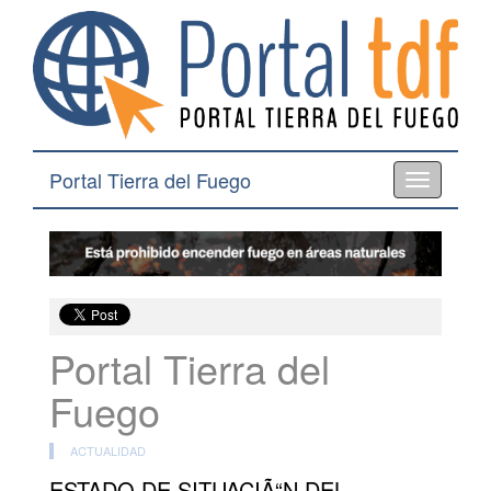
Portal Tierra del Fuego
Toggle
navigation
Portal Tierra del
Fuego
ACTUALIDAD
ESTADO DE SITUACIÃ“N DEL