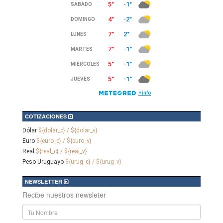
COTIZACIONES
Dólar
${dolar_c} / ${dolar_v}
Euro
${euro_c} / ${euro_v}
Real
${real_c} / ${real_v}
Peso Uruguayo
${urug_c} / ${urug_v}
NEWSLETTER
Recibe nuestros newsleter
Nombre
y