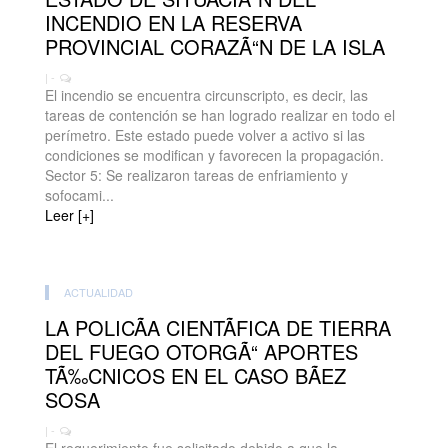
INCENDIO EN LA RESERVA
PROVINCIAL CORAZÃ“N DE LA ISLA
| -
El incendio se encuentra circunscripto, es decir, las
tareas de contención se han logrado realizar en todo el
perímetro. Este estado puede volver a activo si las
condiciones se modifican y favorecen la propagación.
Sector 5: Se realizaron tareas de enfriamiento y
sofocami...
Leer [+]
ACTUALIDAD
LA POLICÃA CIENTÃFICA DE TIERRA
DEL FUEGO OTORGÃ“ APORTES
TÃ‰CNICOS EN EL CASO BÃEZ
SOSA
| -