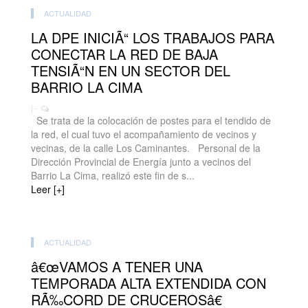
ACTUALIDAD
LA DPE INICIÃ“ LOS TRABAJOS PARA
CONECTAR LA RED DE BAJA
TENSIÃ“N EN UN SECTOR DEL
BARRIO LA CIMA
| -
Se trata de la colocación de postes para el tendido de
la red, el cual tuvo el acompañamiento de vecinos y
vecinas, de la calle Los Caminantes. Personal de la
Dirección Provincial de Energía junto a vecinos del
Barrio La Cima, realizó este fin de s...
Leer [+]
ACTUALIDAD
â€œVAMOS A TENER UNA
TEMPORADA ALTA EXTENDIDA CON
RÃ‰CORD DE CRUCEROSâ€