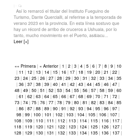
| -
Así lo remarcó el titular del Instituto Fueguino de
Turismo, Dante Quercialli, al referirse a la temporada de
verano 2023 en la provincia. En esta línea sostuvo que
hay un récord de arribo de cruceros a Ushuaia, por lo
tanto, mucho movimiento en el Puerto, as&iacu...
Leer [+]
«« Primera
|
« Anterior
|
1
|
2
|
3
|
4
|
5
|
6
|
7
|
8
|
9
|
10
|
11
|
12
|
13
|
14
|
15
|
16
|
17
|
18
|
19
|
20
|
21
|
22
|
23
|
24
|
25
|
26
|
27
|
28
|
29
|
30
|
31
|
32
|
33
|
34
|
35
|
36
|
37
|
38
|
39
|
40
|
41
|
42
|
43
|
44
|
45
|
46
|
47
|
48
|
49
|
50
|
51
|
52
|
53
|
54
|
55
|
56
|
57
|
58
|
59
|
60
|
61
|
62
|
63
|
64
|
65
|
66
|
67
|
68
|
69
|
70
|
71
|
72
|
73
|
74
|
75
|
76
|
77
|
78
|
79
|
80
|
81
|
82
|
83
|
84
|
85
|
86
|
87
|
88
|
89
|
90
|
91
|
92
|
93
|
94
|
95
|
96
|
97
|
98
|
99
|
100
|
101
|
102
|
103
|
104
|
105
|
106
|
107
|
108
|
109
|
110
|
111
|
112
|
113
|
114
|
115
|
116
|
117
|
118
|
119
|
120
|
121
|
122
|
123
|
124
|
125
|
126
|
127
|
128
|
129
|
130
|
131
|
132
|
133
|
134
|
135
|
136
|
137
|