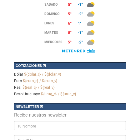
COTIZACIONES
Dólar
${dolar_c} / ${dolar_v}
Euro
${euro_c} / ${euro_v}
Real
${real_c} / ${real_v}
Peso Uruguayo
${urug_c} / ${urug_v}
NEWSLETTER
Recibe nuestros newsleter
Nombre
y
Apellido
E-