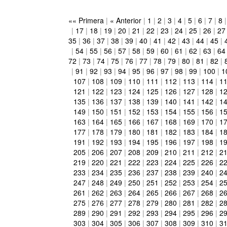
«« Primera
|
« Anterior
|
1
|
2
|
3
|
4
|
5
|
6
|
7
|
8
|
17
|
18
|
19
|
20
|
21
|
22
|
23
|
24
|
25
|
26
|
27
35
|
36
|
37
|
38
|
39
|
40
|
41
|
42
|
43
|
44
|
45
|
|
54
|
55
|
56
|
57
|
58
|
59
|
60
|
61
|
62
|
63
|
64
72
|
73
|
74
|
75
|
76
|
77
|
78
|
79
|
80
|
81
|
82
|
|
91
|
92
|
93
|
94
|
95
|
96
|
97
|
98
|
99
|
100
|
1
107
|
108
|
109
|
110
|
111
|
112
|
113
|
114
|
1
121
|
122
|
123
|
124
|
125
|
126
|
127
|
128
|
1
135
|
136
|
137
|
138
|
139
|
140
|
141
|
142
|
1
149
|
150
|
151
|
152
|
153
|
154
|
155
|
156
|
1
163
|
164
|
165
|
166
|
167
|
168
|
169
|
170
|
1
177
|
178
|
179
|
180
|
181
|
182
|
183
|
184
|
1
191
|
192
|
193
|
194
|
195
|
196
|
197
|
198
|
1
205
|
206
|
207
|
208
|
209
|
210
|
211
|
212
|
2
219
|
220
|
221
|
222
|
223
|
224
|
225
|
226
|
2
233
|
234
|
235
|
236
|
237
|
238
|
239
|
240
|
2
247
|
248
|
249
|
250
|
251
|
252
|
253
|
254
|
2
261
|
262
|
263
|
264
|
265
|
266
|
267
|
268
|
2
275
|
276
|
277
|
278
|
279
|
280
|
281
|
282
|
2
289
|
290
|
291
|
292
|
293
|
294
|
295
|
296
|
2
303
|
304
|
305
|
306
|
307
|
308
|
309
|
310
|
3