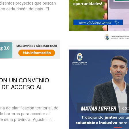
s distintos proyectos que buscan
en cada rincón del país. El
RON UN CONVENIO
 DE ACCESO AL
a de planificación territorial, de
de barreras para acceder al
e de la provincia, Agustín Ti...