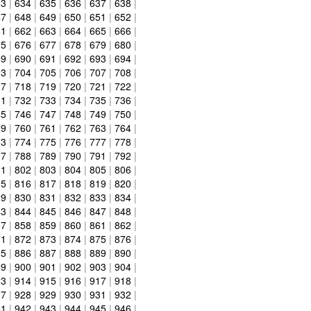
33
|
634
|
635
|
636
|
637
|
638
|
47
|
648
|
649
|
650
|
651
|
652
|
61
|
662
|
663
|
664
|
665
|
666
|
75
|
676
|
677
|
678
|
679
|
680
|
89
|
690
|
691
|
692
|
693
|
694
|
03
|
704
|
705
|
706
|
707
|
708
|
17
|
718
|
719
|
720
|
721
|
722
|
31
|
732
|
733
|
734
|
735
|
736
|
45
|
746
|
747
|
748
|
749
|
750
|
59
|
760
|
761
|
762
|
763
|
764
|
73
|
774
|
775
|
776
|
777
|
778
|
87
|
788
|
789
|
790
|
791
|
792
|
01
|
802
|
803
|
804
|
805
|
806
|
15
|
816
|
817
|
818
|
819
|
820
|
29
|
830
|
831
|
832
|
833
|
834
|
43
|
844
|
845
|
846
|
847
|
848
|
57
|
858
|
859
|
860
|
861
|
862
|
71
|
872
|
873
|
874
|
875
|
876
|
85
|
886
|
887
|
888
|
889
|
890
|
99
|
900
|
901
|
902
|
903
|
904
|
13
|
914
|
915
|
916
|
917
|
918
|
27
|
928
|
929
|
930
|
931
|
932
|
41
|
942
|
943
|
944
|
945
|
946
|