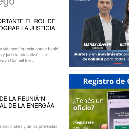
uego
RTANTE EL ROL DE
OGRAR LA JUSTICIA
na videoconferencia donde habló
 y justicia educativa’. La
ewyn Connell fue ...
DE LA REUNIÃ“N
AL DE LA ENERGÃA
s nacionales y de las provincias