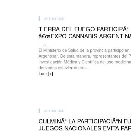
ACTUALIDAD
TIERRA DEL FUEGO PARTICIPÃ“
â€œEXPO CANNABIS ARGENTINA
| -
El Ministerio de Salud de la provincia participó e
Argentina”. De esta manera, representantes del 
investigación Médica y Científica del uso medicin
derivados estuvieron pres...
Leer [+]
ACTUALIDAD
CULMINÃ“ LA PARTICIPACIÃ“N F
JUEGOS NACIONALES EVITA PA