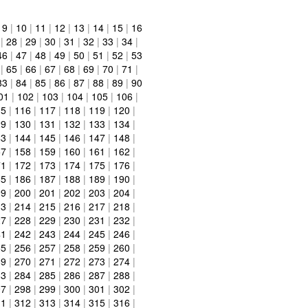
|
9
|
10
|
11
|
12
|
13
|
14
|
15
|
16
|
28
|
29
|
30
|
31
|
32
|
33
|
34
|
46
|
47
|
48
|
49
|
50
|
51
|
52
|
53
|
65
|
66
|
67
|
68
|
69
|
70
|
71
|
83
|
84
|
85
|
86
|
87
|
88
|
89
|
90
01
|
102
|
103
|
104
|
105
|
106
|
15
|
116
|
117
|
118
|
119
|
120
|
29
|
130
|
131
|
132
|
133
|
134
|
43
|
144
|
145
|
146
|
147
|
148
|
57
|
158
|
159
|
160
|
161
|
162
|
71
|
172
|
173
|
174
|
175
|
176
|
85
|
186
|
187
|
188
|
189
|
190
|
99
|
200
|
201
|
202
|
203
|
204
|
13
|
214
|
215
|
216
|
217
|
218
|
27
|
228
|
229
|
230
|
231
|
232
|
41
|
242
|
243
|
244
|
245
|
246
|
55
|
256
|
257
|
258
|
259
|
260
|
69
|
270
|
271
|
272
|
273
|
274
|
83
|
284
|
285
|
286
|
287
|
288
|
97
|
298
|
299
|
300
|
301
|
302
|
11
|
312
|
313
|
314
|
315
|
316
|