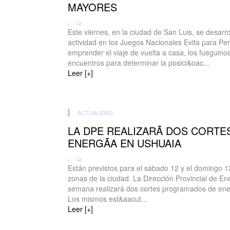
MAYORES
| -
Este viernes, en la ciudad de San Luis, se desarro
actividad en los Juegos Nacionales Evita para P
emprender el viaje de vuelta a casa, los fueguinos
encuentros para determinar la posici&oac...
Leer [+]
ACTUALIDAD
LA DPE REALIZARÃ DOS CORT
ENERGÃA EN USHUAIA
| -
Están previstos para el sábado 12 y el domingo 1
zonas de la ciudad. La Dirección Provincial de Ene
semana realizará dos cortes programados de ener
Los mismos est&aacut...
Leer [+]