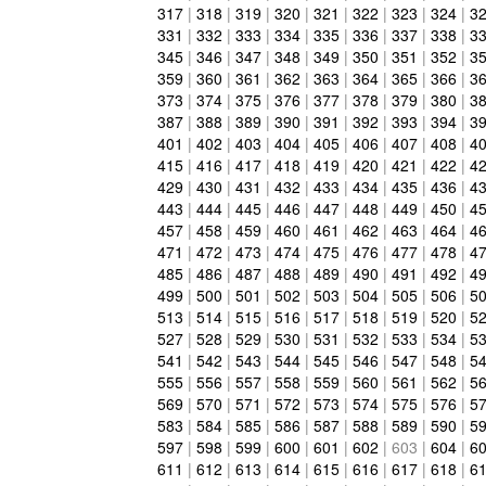
317
|
318
|
319
|
320
|
321
|
322
|
323
|
324
|
3
331
|
332
|
333
|
334
|
335
|
336
|
337
|
338
|
3
345
|
346
|
347
|
348
|
349
|
350
|
351
|
352
|
3
359
|
360
|
361
|
362
|
363
|
364
|
365
|
366
|
3
373
|
374
|
375
|
376
|
377
|
378
|
379
|
380
|
3
387
|
388
|
389
|
390
|
391
|
392
|
393
|
394
|
3
401
|
402
|
403
|
404
|
405
|
406
|
407
|
408
|
4
415
|
416
|
417
|
418
|
419
|
420
|
421
|
422
|
4
429
|
430
|
431
|
432
|
433
|
434
|
435
|
436
|
4
443
|
444
|
445
|
446
|
447
|
448
|
449
|
450
|
4
457
|
458
|
459
|
460
|
461
|
462
|
463
|
464
|
4
471
|
472
|
473
|
474
|
475
|
476
|
477
|
478
|
4
485
|
486
|
487
|
488
|
489
|
490
|
491
|
492
|
4
499
|
500
|
501
|
502
|
503
|
504
|
505
|
506
|
5
513
|
514
|
515
|
516
|
517
|
518
|
519
|
520
|
5
527
|
528
|
529
|
530
|
531
|
532
|
533
|
534
|
5
541
|
542
|
543
|
544
|
545
|
546
|
547
|
548
|
5
555
|
556
|
557
|
558
|
559
|
560
|
561
|
562
|
5
569
|
570
|
571
|
572
|
573
|
574
|
575
|
576
|
5
583
|
584
|
585
|
586
|
587
|
588
|
589
|
590
|
5
597
|
598
|
599
|
600
|
601
|
602
|
603
|
604
|
6
611
|
612
|
613
|
614
|
615
|
616
|
617
|
618
|
6