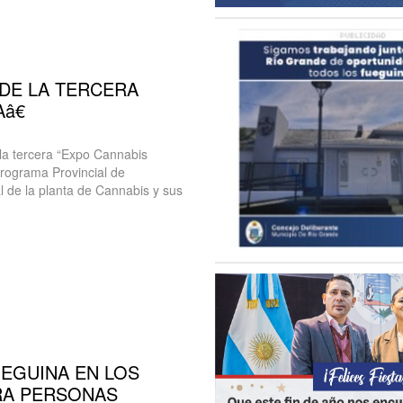
 DE LA TERCERA
â€
n la tercera “Expo Cannabis
Programa Provincial de
al de la planta de Cannabis y sus
UEGUINA EN LOS
RA PERSONAS