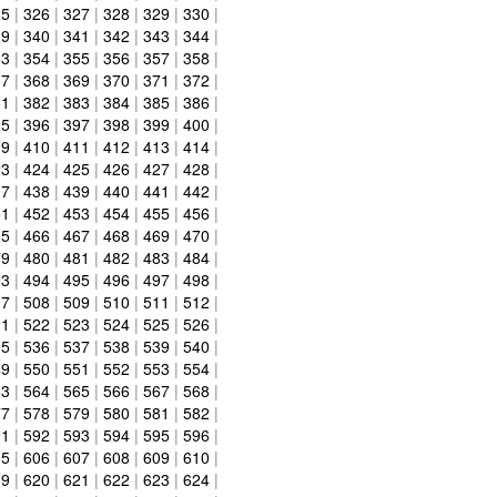
25
|
326
|
327
|
328
|
329
|
330
|
39
|
340
|
341
|
342
|
343
|
344
|
53
|
354
|
355
|
356
|
357
|
358
|
67
|
368
|
369
|
370
|
371
|
372
|
81
|
382
|
383
|
384
|
385
|
386
|
95
|
396
|
397
|
398
|
399
|
400
|
09
|
410
|
411
|
412
|
413
|
414
|
23
|
424
|
425
|
426
|
427
|
428
|
37
|
438
|
439
|
440
|
441
|
442
|
51
|
452
|
453
|
454
|
455
|
456
|
65
|
466
|
467
|
468
|
469
|
470
|
79
|
480
|
481
|
482
|
483
|
484
|
93
|
494
|
495
|
496
|
497
|
498
|
07
|
508
|
509
|
510
|
511
|
512
|
21
|
522
|
523
|
524
|
525
|
526
|
35
|
536
|
537
|
538
|
539
|
540
|
49
|
550
|
551
|
552
|
553
|
554
|
63
|
564
|
565
|
566
|
567
|
568
|
77
|
578
|
579
|
580
|
581
|
582
|
91
|
592
|
593
|
594
|
595
|
596
|
05
|
606
|
607
|
608
|
609
|
610
|
19
|
620
|
621
|
622
|
623
|
624
|