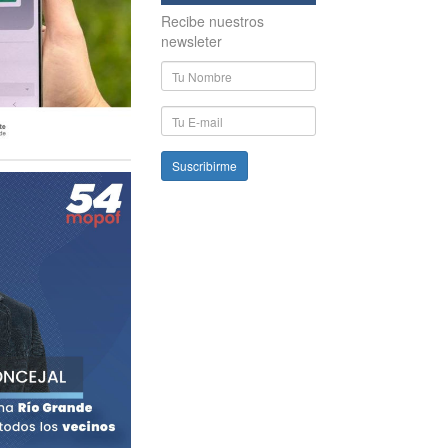
Recibe nuestros
newsleter
Nombre
y
Apellido
E-
mail