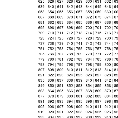
625
|
626
|
627
|
628
|
629
|
630
|
631
|
632
|
6
639
|
640
|
641
|
642
|
643
|
644
|
645
|
646
|
6
653
|
654
|
655
|
656
|
657
|
658
|
659
|
660
|
6
667
|
668
|
669
|
670
|
671
|
672
|
673
|
674
|
6
681
|
682
|
683
|
684
|
685
|
686
|
687
|
688
|
6
695
|
696
|
697
|
698
|
699
|
700
|
701
|
702
|
7
709
|
710
|
711
|
712
|
713
|
714
|
715
|
716
|
7
723
|
724
|
725
|
726
|
727
|
728
|
729
|
730
|
7
737
|
738
|
739
|
740
|
741
|
742
|
743
|
744
|
7
751
|
752
|
753
|
754
|
755
|
756
|
757
|
758
|
7
765
|
766
|
767
|
768
|
769
|
770
|
771
|
772
|
7
779
|
780
|
781
|
782
|
783
|
784
|
785
|
786
|
7
793
|
794
|
795
|
796
|
797
|
798
|
799
|
800
|
8
807
|
808
|
809
|
810
|
811
|
812
|
813
|
814
|
8
821
|
822
|
823
|
824
|
825
|
826
|
827
|
828
|
8
835
|
836
|
837
|
838
|
839
|
840
|
841
|
842
|
8
849
|
850
|
851
|
852
|
853
|
854
|
855
|
856
|
8
863
|
864
|
865
|
866
|
867
|
868
|
869
|
870
|
8
877
|
878
|
879
|
880
|
881
|
882
|
883
|
884
|
8
891
|
892
|
893
|
894
|
895
|
896
|
897
|
898
|
8
905
|
906
|
907
|
908
|
909
|
910
|
911
|
912
|
9
919
|
920
|
921
|
922
|
923
|
924
|
925
|
926
|
9
933
|
934
|
935
|
936
|
937
|
938
|
939
|
940
|
9