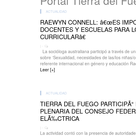
Portal Tierra del F
ACTUALIDAD
RAEWYN CONNELL: â€œES IMPO
DOCENTES Y ESCUELAS PARA L
CURRICULARâ€
| -
La socióloga australiana participó a través de u
sobre ‘Sexualidad, necesidades de las/los niñas/os
referente internacional en género y educación Ra
Leer [+]
ACTUALIDAD
TIERRA DEL FUEGO PARTICIPÃ“ 
PLENARIA DEL CONSEJO FEDER
ELÃ‰CTRICA
| -
La actividad contó con la presencia de autoridade