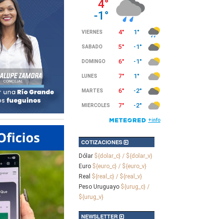
COTIZACIONES
Dólar
${dolar_c} / ${dolar_v}
Euro
${euro_c} / ${euro_v}
Real
${real_c} / ${real_v}
Peso Uruguayo
${urug_c} /
${urug_v}
NEWSLETTER