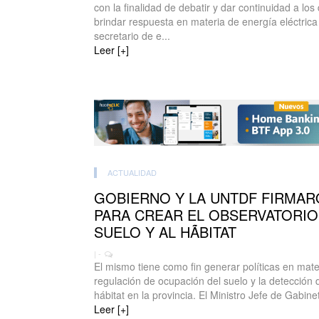
con la finalidad de debatir y dar continuidad a lo
brindar respuesta en materia de energía eléctrica 
secretario de e...
Leer [+]
ACTUALIDAD
GOBIERNO Y LA UNTDF FIRMA
PARA CREAR EL OBSERVATORIO
SUELO Y AL HÃBITAT
| -
El mismo tiene como fin generar políticas en materi
regulación de ocupación del suelo y la detección 
hábitat en la provincia. El Ministro Jefe de Gabinet
Leer [+]