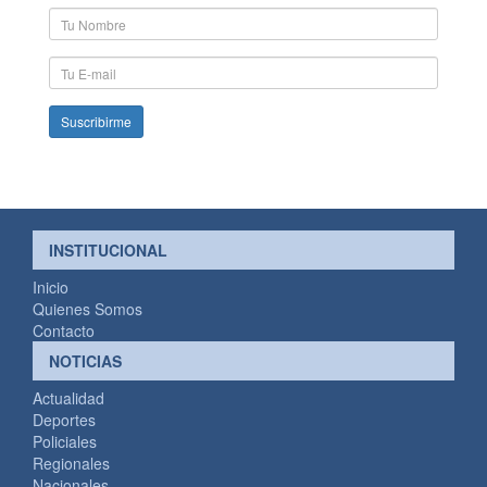
Nombre
y
Apellido
E-
mail
INSTITUCIONAL
Inicio
Quienes Somos
Contacto
NOTICIAS
Actualidad
Deportes
Policiales
Regionales
Nacionales