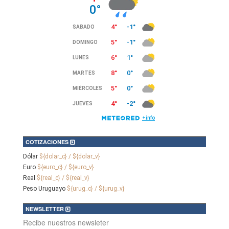
COTIZACIONES
Dólar
${dolar_c} / ${dolar_v}
Euro
${euro_c} / ${euro_v}
Real
${real_c} / ${real_v}
Peso Uruguayo
${urug_c} / ${urug_v}
NEWSLETTER
Recibe nuestros newsleter