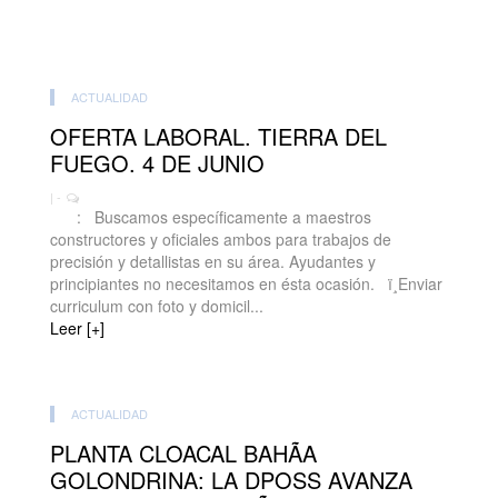
ACTUALIDAD
OFERTA LABORAL. TIERRA DEL
FUEGO. 4 DE JUNIO
| -
: Buscamos específicamente a maestros
constructores y oficiales ambos para trabajos de
precisión y detallistas en su área. Ayudantes y
principiantes no necesitamos en ésta ocasión. ï¸Enviar
curriculum con foto y domicil...
Leer [+]
ACTUALIDAD
PLANTA CLOACAL BAHÃA
GOLONDRINA: LA DPOSS AVANZA