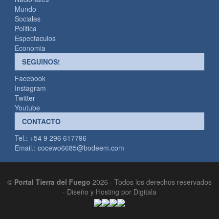
Mundo
Sociales
Politica
Espectaculos
Economia
SEGUINOS!
Facebook
Instagram
Twitter
Youtube
CONTACTO
Tel.: +54 9 296 617796
Email.:
cocewo6685@bodeem.com
©
Portal Tierra del Fuego
2026 - Todos los derechos reservados
-
Diseño y Hosting por Digitala