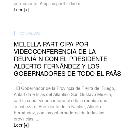
permanente. Amplias posibilidad d...
Leer [+]
ACTUALIDAD
MELELLA PARTICIPA POR
VIDEOCONFERENCIA DE LA
REUNIÃ“N CON EL PRESIDENTE
ALBERTO FERNÃNDEZ Y LOS
GOBERNADORES DE TODO EL PAÃS
| -
El Gobernador de la Provincia de Tierra del Fuego,
Antártida e Islas del Atlántico Sur, Gustavo Melella,
participa por videoconferencia de la reunión que
encabeza el Presidente de la Nación, Alberto
Fernández, con los gobernadores de todas las
provincias. ...
Leer [+]