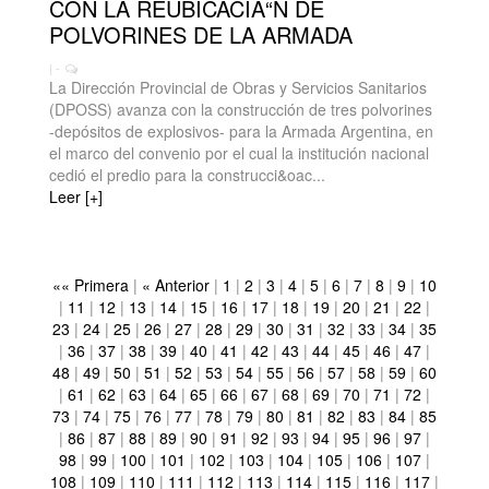
CON LA REUBICACIÃ“N DE
POLVORINES DE LA ARMADA
| -
La Dirección Provincial de Obras y Servicios Sanitarios
(DPOSS) avanza con la construcción de tres polvorines
-depósitos de explosivos- para la Armada Argentina, en
el marco del convenio por el cual la institución nacional
cedió el predio para la construcci&oac...
Leer [+]
«« Primera
|
« Anterior
|
1
|
2
|
3
|
4
|
5
|
6
|
7
|
8
|
9
|
10
|
11
|
12
|
13
|
14
|
15
|
16
|
17
|
18
|
19
|
20
|
21
|
22
|
23
|
24
|
25
|
26
|
27
|
28
|
29
|
30
|
31
|
32
|
33
|
34
|
35
|
36
|
37
|
38
|
39
|
40
|
41
|
42
|
43
|
44
|
45
|
46
|
47
|
48
|
49
|
50
|
51
|
52
|
53
|
54
|
55
|
56
|
57
|
58
|
59
|
60
|
61
|
62
|
63
|
64
|
65
|
66
|
67
|
68
|
69
|
70
|
71
|
72
|
73
|
74
|
75
|
76
|
77
|
78
|
79
|
80
|
81
|
82
|
83
|
84
|
85
|
86
|
87
|
88
|
89
|
90
|
91
|
92
|
93
|
94
|
95
|
96
|
97
|
98
|
99
|
100
|
101
|
102
|
103
|
104
|
105
|
106
|
107
|
108
|
109
|
110
|
111
|
112
|
113
|
114
|
115
|
116
|
117
|