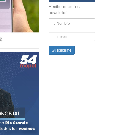
Recibe nuestros
newsleter
Nombre
y
Apellido
E-
mail