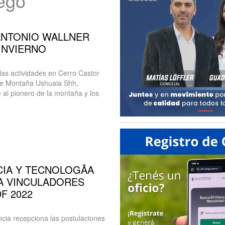
uego
 ANTONIO WALLNER
 INVIERNO
 las actividades en Cerro Castor
 de Montaña Ushuaia Shh,
al pionero de la montaña y los
IA Y TECNOLOGÃA
A VINCULADORES
F 2022
ncia recepciona las postulaciones