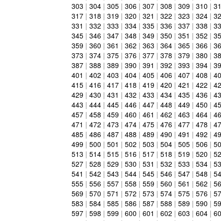
303
|
304
|
305
|
306
|
307
|
308
|
309
|
310
|
3
317
|
318
|
319
|
320
|
321
|
322
|
323
|
324
|
3
331
|
332
|
333
|
334
|
335
|
336
|
337
|
338
|
3
345
|
346
|
347
|
348
|
349
|
350
|
351
|
352
|
3
359
|
360
|
361
|
362
|
363
|
364
|
365
|
366
|
3
373
|
374
|
375
|
376
|
377
|
378
|
379
|
380
|
3
387
|
388
|
389
|
390
|
391
|
392
|
393
|
394
|
3
401
|
402
|
403
|
404
|
405
|
406
|
407
|
408
|
4
415
|
416
|
417
|
418
|
419
|
420
|
421
|
422
|
4
429
|
430
|
431
|
432
|
433
|
434
|
435
|
436
|
4
443
|
444
|
445
|
446
|
447
|
448
|
449
|
450
|
4
457
|
458
|
459
|
460
|
461
|
462
|
463
|
464
|
4
471
|
472
|
473
|
474
|
475
|
476
|
477
|
478
|
4
485
|
486
|
487
|
488
|
489
|
490
|
491
|
492
|
4
499
|
500
|
501
|
502
|
503
|
504
|
505
|
506
|
5
513
|
514
|
515
|
516
|
517
|
518
|
519
|
520
|
5
527
|
528
|
529
|
530
|
531
|
532
|
533
|
534
|
5
541
|
542
|
543
|
544
|
545
|
546
|
547
|
548
|
5
555
|
556
|
557
|
558
|
559
|
560
|
561
|
562
|
5
569
|
570
|
571
|
572
|
573
|
574
|
575
|
576
|
5
583
|
584
|
585
|
586
|
587
|
588
|
589
|
590
|
5
597
|
598
|
599
|
600
|
601
|
602
|
603
|
604
|
6