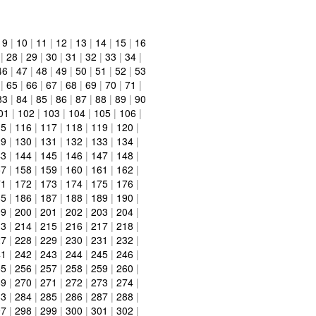
|
9
|
10
|
11
|
12
|
13
|
14
|
15
|
16
|
28
|
29
|
30
|
31
|
32
|
33
|
34
|
46
|
47
|
48
|
49
|
50
|
51
|
52
|
53
|
65
|
66
|
67
|
68
|
69
|
70
|
71
|
83
|
84
|
85
|
86
|
87
|
88
|
89
|
90
01
|
102
|
103
|
104
|
105
|
106
|
15
|
116
|
117
|
118
|
119
|
120
|
29
|
130
|
131
|
132
|
133
|
134
|
43
|
144
|
145
|
146
|
147
|
148
|
57
|
158
|
159
|
160
|
161
|
162
|
71
|
172
|
173
|
174
|
175
|
176
|
85
|
186
|
187
|
188
|
189
|
190
|
99
|
200
|
201
|
202
|
203
|
204
|
13
|
214
|
215
|
216
|
217
|
218
|
27
|
228
|
229
|
230
|
231
|
232
|
41
|
242
|
243
|
244
|
245
|
246
|
55
|
256
|
257
|
258
|
259
|
260
|
69
|
270
|
271
|
272
|
273
|
274
|
83
|
284
|
285
|
286
|
287
|
288
|
97
|
298
|
299
|
300
|
301
|
302
|