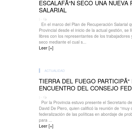
ESCALAFÃ“N SECO UNA NUEVA 
SALARIAL
| -
En el marco del Plan de Recuperación Salarial qu
Provincial desde el inicio de la actual gestión, se 
libres con los representantes de los trabajadores 
seco mediante el cual s...
Leer [+]
ACTUALIDAD
TIERRA DEL FUEGO PARTICIPÃ“
ENCUENTRO DEL CONSEJO FED
| -
Por la Provincia estuvo presente el Secretario d
David De Piero, quien calificó la reunión de “muy d
federalización de las políticas en abordaje de p
para ...
Leer [+]