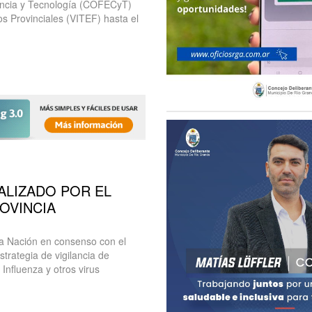
iencia y Tecnología (COFECyT)
s Provinciales (VITEF) hasta el
ALIZADO POR EL
ROVINCIA
 la Nación en consenso con el
trategia de vigilancia de
Influenza y otros virus