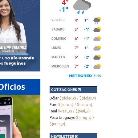
COTIZACIONES
Dólar
${dolar_c} / ${dolar_v}
Euro
${euro_c} / ${euro_v}
Real
${real_c} / ${real_v}
Peso Uruguayo
${urug_c} /
${urug_v}
NEWSLETTER