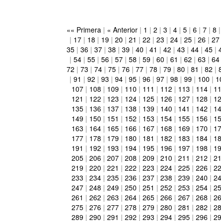
«« Primera
|
« Anterior
|
1
|
2
|
3
|
4
|
5
|
6
|
7
|
8
|
17
|
18
|
19
|
20
|
21
|
22
|
23
|
24
|
25
|
26
|
27
35
|
36
|
37
|
38
|
39
|
40
|
41
|
42
|
43
|
44
|
45
|
|
54
|
55
|
56
|
57
|
58
|
59
|
60
|
61
|
62
|
63
|
64
72
|
73
|
74
|
75
|
76
|
77
|
78
|
79
|
80
|
81
|
82
|
|
91
|
92
|
93
|
94
|
95
|
96
|
97
|
98
|
99
|
100
|
1
107
|
108
|
109
|
110
|
111
|
112
|
113
|
114
|
1
121
|
122
|
123
|
124
|
125
|
126
|
127
|
128
|
1
135
|
136
|
137
|
138
|
139
|
140
|
141
|
142
|
1
149
|
150
|
151
|
152
|
153
|
154
|
155
|
156
|
1
163
|
164
|
165
|
166
|
167
|
168
|
169
|
170
|
1
177
|
178
|
179
|
180
|
181
|
182
|
183
|
184
|
1
191
|
192
|
193
|
194
|
195
|
196
|
197
|
198
|
1
205
|
206
|
207
|
208
|
209
|
210
|
211
|
212
|
2
219
|
220
|
221
|
222
|
223
|
224
|
225
|
226
|
2
233
|
234
|
235
|
236
|
237
|
238
|
239
|
240
|
2
247
|
248
|
249
|
250
|
251
|
252
|
253
|
254
|
2
261
|
262
|
263
|
264
|
265
|
266
|
267
|
268
|
2
275
|
276
|
277
|
278
|
279
|
280
|
281
|
282
|
2
289
|
290
|
291
|
292
|
293
|
294
|
295
|
296
|
2