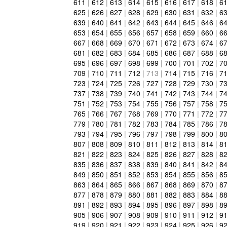
611
|
612
|
613
|
614
|
615
|
616
|
617
|
618
|
6
625
|
626
|
627
|
628
|
629
|
630
|
631
|
632
|
6
639
|
640
|
641
|
642
|
643
|
644
|
645
|
646
|
6
653
|
654
|
655
|
656
|
657
|
658
|
659
|
660
|
6
667
|
668
|
669
|
670
|
671
|
672
|
673
|
674
|
6
681
|
682
|
683
|
684
|
685
|
686
|
687
|
688
|
6
695
|
696
|
697
|
698
|
699
|
700
|
701
|
702
|
7
709
|
710
|
711
|
712
|
713
|
714
|
715
|
716
|
7
723
|
724
|
725
|
726
|
727
|
728
|
729
|
730
|
7
737
|
738
|
739
|
740
|
741
|
742
|
743
|
744
|
7
751
|
752
|
753
|
754
|
755
|
756
|
757
|
758
|
7
765
|
766
|
767
|
768
|
769
|
770
|
771
|
772
|
7
779
|
780
|
781
|
782
|
783
|
784
|
785
|
786
|
7
793
|
794
|
795
|
796
|
797
|
798
|
799
|
800
|
8
807
|
808
|
809
|
810
|
811
|
812
|
813
|
814
|
8
821
|
822
|
823
|
824
|
825
|
826
|
827
|
828
|
8
835
|
836
|
837
|
838
|
839
|
840
|
841
|
842
|
8
849
|
850
|
851
|
852
|
853
|
854
|
855
|
856
|
8
863
|
864
|
865
|
866
|
867
|
868
|
869
|
870
|
8
877
|
878
|
879
|
880
|
881
|
882
|
883
|
884
|
8
891
|
892
|
893
|
894
|
895
|
896
|
897
|
898
|
8
905
|
906
|
907
|
908
|
909
|
910
|
911
|
912
|
9
919
|
920
|
921
|
922
|
923
|
924
|
925
|
926
|
9