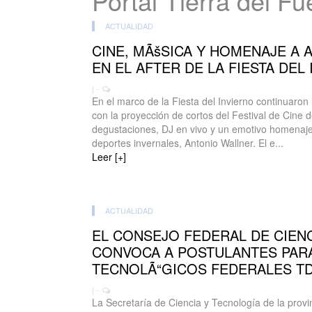
Portal Tierra del F
ACTUALIDAD
CINE, MÃšSICA Y HOMENAJE A
EN EL AFTER DE LA FIESTA DEL
| -
En el marco de la Fiesta del Invierno continuaron
con la proyección de cortos del Festival de Cine
degustaciones, DJ en vivo y un emotivo homenaje 
deportes invernales, Antonio Wallner. El e...
Leer [+]
ACTUALIDAD
EL CONSEJO FEDERAL DE CIENC
CONVOCA A POSTULANTES PAR
TECNOLÃ“GICOS FEDERALES TD
| -
La Secretaría de Ciencia y Tecnología de la provi