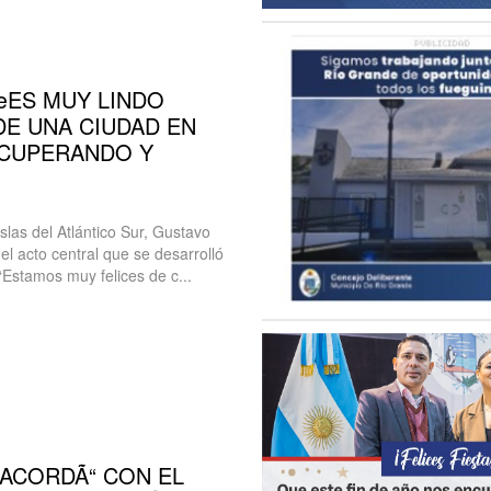
€œES MUY LINDO
DE UNA CIUDAD EN
ECUPERANDO Y
las del Atlántico Sur, Gustavo
l acto central que se desarrolló
“Estamos muy felices de c...
 ACORDÃ“ CON EL