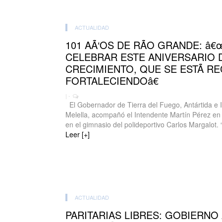
ACTUALIDAD
101 AÃ‘OS DE RÃO GRANDE: â
CELEBRAR ESTE ANIVERSARIO 
CRECIMIENTO, QUE SE ESTÃ R
FORTALECIENDOâ€
| -
El Gobernador de Tierra del Fuego, Antártida e Is
Melella, acompañó el Intendente Martín Pérez en e
en el gimnasio del polideportivo Carlos Margalot. 
Leer [+]
ACTUALIDAD
PARITARIAS LIBRES: GOBIERNO