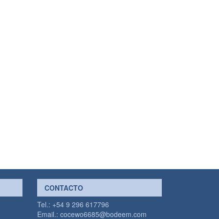
CONTACTO
Tel.: +54 9 296 617796
Email.:
cocewo6685@bodeem.com