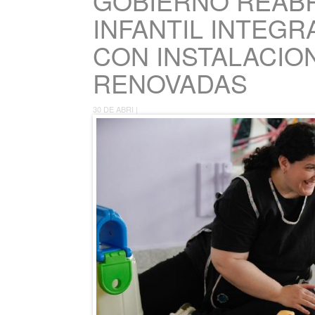
GOBIERNO REABR
INFANTIL INTEG
CON INSTALACIO
RENOVADAS
30 DE ABRI |