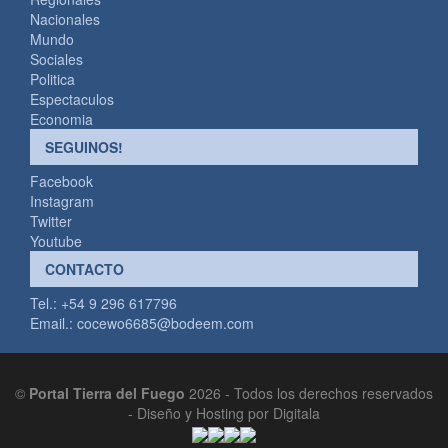
Nacionales
Mundo
Sociales
Politica
Espectaculos
Economia
SEGUINOS!
Facebook
Instagram
Twitter
Youtube
CONTACTO
Tel.: +54 9 296 617796
Email.:
cocewo6685@bodeem.com
©
Portal Tierra del Fuego
2026 - Todos los derechos reservados
-
Diseño y Hosting por Digitala