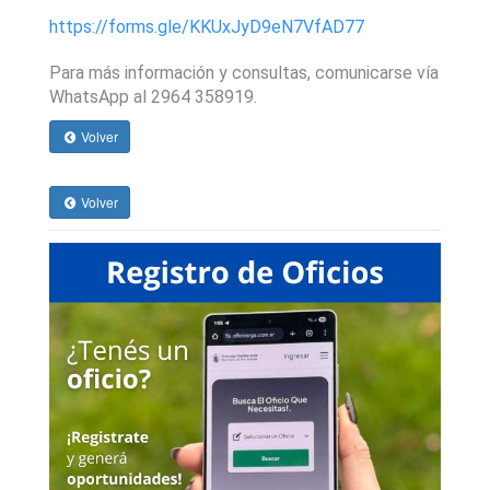
https://forms.gle/KKUxJyD9eN7VfAD77
Para más información y consultas, comunicarse vía
WhatsApp al 2964 358919.
Volver
Volver