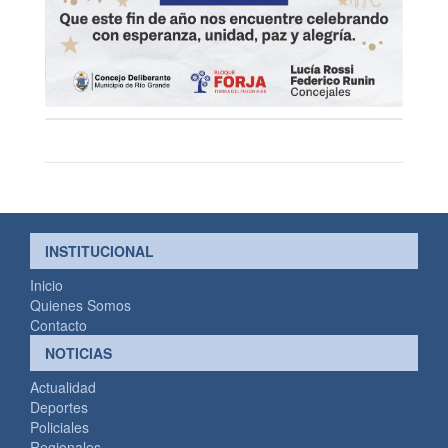
INSTITUCIONAL
Inicio
Quienes Somos
Contacto
NOTICIAS
Actualidad
Deportes
Policiales
Regionales