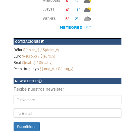
COTIZACIONES
Dólar
${dolar_c} / ${dolar_v}
Euro
${euro_c} / ${euro_v}
Real
${real_c} / ${real_v}
Peso Uruguayo
${urug_c} / ${urug_v}
NEWSLETTER
Recibe nuestros newsleter
Nombre
y
Apellido
E-
mail