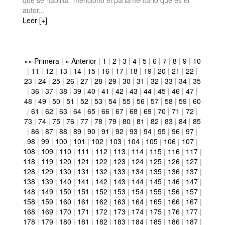
que se habilita” mencionó el parlamentario que es el
autor...
Leer [+]
«« Primera
|
« Anterior
|
1
|
2
|
3
|
4
|
5
|
6
|
7
|
8
|
9
|
10
|
11
|
12
|
13
|
14
|
15
|
16
|
17
|
18
|
19
|
20
|
21
|
22
|
23
|
24
|
25
|
26
|
27
|
28
|
29
|
30
|
31
|
32
|
33
|
34
|
35
|
36
|
37
|
38
|
39
|
40
|
41
|
42
|
43
|
44
|
45
|
46
|
47
|
48
|
49
|
50
|
51
|
52
|
53
|
54
|
55
|
56
|
57
|
58
|
59
|
60
|
61
|
62
|
63
|
64
|
65
|
66
|
67
|
68
|
69
|
70
|
71
|
72
|
73
|
74
|
75
|
76
|
77
|
78
|
79
|
80
|
81
|
82
|
83
|
84
|
85
|
86
|
87
|
88
|
89
|
90
|
91
|
92
|
93
|
94
|
95
|
96
|
97
|
98
|
99
|
100
|
101
|
102
|
103
|
104
|
105
|
106
|
107
|
108
|
109
|
110
|
111
|
112
|
113
|
114
|
115
|
116
|
117
|
118
|
119
|
120
|
121
|
122
|
123
|
124
|
125
|
126
|
127
|
128
|
129
|
130
|
131
|
132
|
133
|
134
|
135
|
136
|
137
|
138
|
139
|
140
|
141
|
142
|
143
|
144
|
145
|
146
|
147
|
148
|
149
|
150
|
151
|
152
|
153
|
154
|
155
|
156
|
157
|
158
|
159
|
160
|
161
|
162
|
163
|
164
|
165
|
166
|
167
|
168
|
169
|
170
|
171
|
172
|
173
|
174
|
175
|
176
|
177
|
178
|
179
|
180
|
181
|
182
|
183
|
184
|
185
|
186
|
187
|